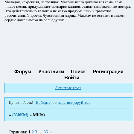
Молодая, искренняя, настоящая. МакSим всего добивается сама- сама
пишет песни, придумывает сценарии клипов, ставит танцевальные номера.
Это действительно талант, а не четко продуманный и грамотно
рассчитанный проект. Чувственная лирика МакSим не оставит в вашем
сердце даже намека на равнодушие.
Форум
Участники
Поиск
Регистрация
Войти
Активные темы
Привет, Гость!
Войдите
или
зарегистрируйтесь
.
»
(УФКМ)
»
МЫ=)
Страница:
1
2
3
…
36
»