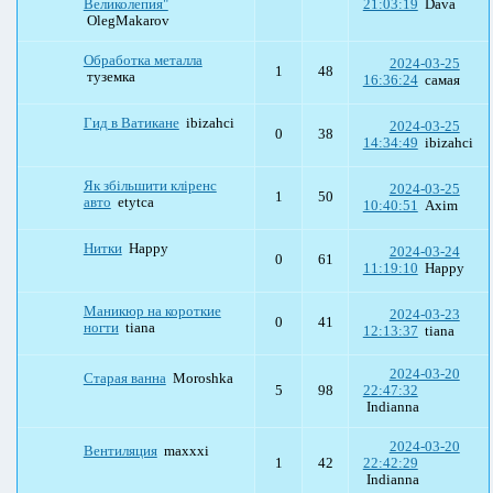
Великолепия"
21:03:19
Dava
OlegMakarov
Обработка металла
2024-03-25
1
48
туземка
16:36:24
самая
Гид в Ватикане
ibizahci
2024-03-25
0
38
14:34:49
ibizahci
Як збільшити кліренс
2024-03-25
1
50
авто
etytca
10:40:51
Axim
Нитки
Happy
2024-03-24
0
61
11:19:10
Happy
Маникюр на короткие
2024-03-23
0
41
ногти
tiana
12:13:37
tiana
2024-03-20
Старая ванна
Moroshka
5
98
22:47:32
Indianna
2024-03-20
Вентиляция
maxxxi
1
42
22:42:29
Indianna