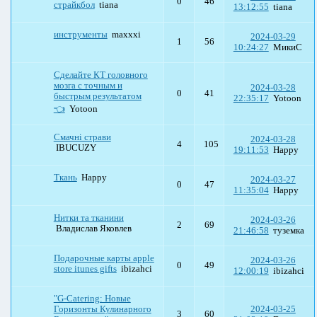
0
46
страйкбол
tiana
13:12:55
tiana
инструменты
maxxxi
2024-03-29
1
56
10:24:27
МикиС
Сделайте КТ головного
мозга с точным и
2024-03-28
0
41
быстрым результатом
22:35:17
Yotoon
👈
Yotoon
Смачні страви
2024-03-28
4
105
IBUCUZY
19:11:53
Happy
Ткань
Happy
2024-03-27
0
47
11:35:04
Happy
Нитки та тканини
2024-03-26
2
69
Владислав Яковлев
21:46:58
туземка
Подарочные карты apple
2024-03-26
0
49
store itunes gifts
ibizahci
12:00:19
ibizahci
"G-Catering: Новые
Горизонты Кулинарного
2024-03-25
3
60