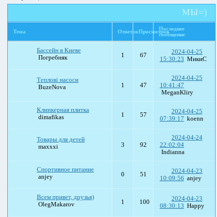
МЫ=)
Последнее
Тема
Ответов
Просмотров
сообщение
Бассейн в Киеве
2024-04-25
1
67
Погребняк
15:30:23
МикиС
2024-04-25
Теплові насоси
1
47
10:41:47
BuzeNova
MeganKliry
Клинкерная плитка
2024-04-25
1
57
dimafikas
07:39:17
koenn
2024-04-24
Товары для детей
3
92
22:02:04
maxxxi
Indianna
Спортивное питание
2024-04-23
0
51
anjey
10:09:56
anjey
Всем привет, друзья)
2024-04-23
1
100
OlegMakarov
08:30:13
Happy