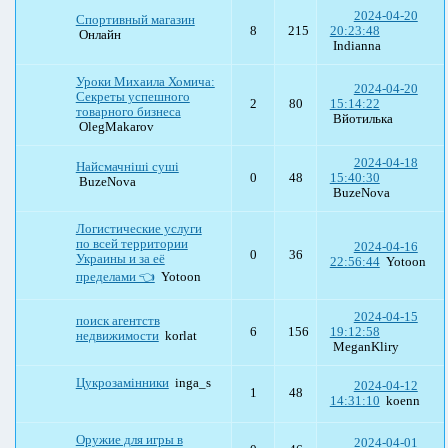
2024-04-20
Спортивный магазин
8
215
20:23:48
Онлайн
Indianna
Уроки Михаила Хомича:
2024-04-20
Секреты успешного
2
80
15:14:22
товарного бизнеса
Вйотилька
OlegMakarov
2024-04-18
Найсмачніші суші
0
48
15:40:30
BuzeNova
BuzeNova
Логистические услуги
по всей территории
2024-04-16
0
36
Украины и за её
22:56:44
Yotoon
пределами 👈
Yotoon
2024-04-15
поиск агентств
6
156
19:12:58
недвижимости
korlat
MeganKliry
Цукрозамінники
inga_s
2024-04-12
1
48
14:31:10
koenn
Оружие для игры в
2024-04-01