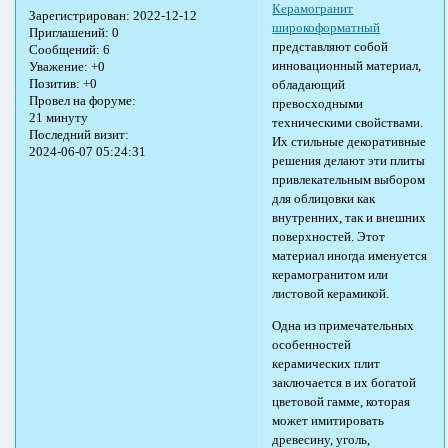
Керамогранит
Зарегистрирован
: 2022-12-12
широкоформатный
Приглашений:
0
представляют собой
Сообщений:
6
инновационный материал,
Уважение:
+0
Позитив:
+0
обладающий
Провел на форуме:
превосходными
21 минуту
техническими свойствами.
Последний визит:
Их стильные декоративные
2024-06-07 05:24:31
решения делают эти плиты
привлекательным выбором
для облицовки как
внутренних, так и внешних
поверхностей. Этот
материал иногда именуется
керамогранитом или
листовой керамикой.
Одна из примечательных
особенностей
керамических плит
заключается в их богатой
цветовой гамме, которая
может имитировать
древесину, уголь,