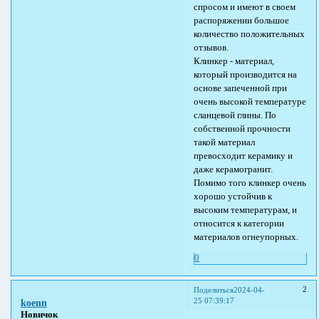
спросом и имеют в своем
распоряжении большое
количество положительных
отзывов.
Клинкер - материал,
который производится на
основе запеченной при
очень высокой температуре
сланцевой глины. По
собственной прочности
такой материал
превосходит керамику и
даже керамогранит.
Помимо того клинкер очень
хорошо устойчив к
высоким температурам, и
относится к категории
материалов огнеупорных.
0
2
Поделиться
2024-04-
25 07:39:17
koenn
Новичок