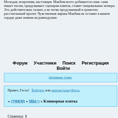
Молодая, искренняя, настоящая. МакSим всего добивается сама- сама
пишет песни, придумывает сценарии клипов, ставит танцевальные номера.
Это действительно талант, а не четко продуманный и грамотно
рассчитанный проект. Чувственная лирика МакSим не оставит в вашем
сердце даже намека на равнодушие.
Форум
Участники
Поиск
Регистрация
Войти
Активные темы
Привет, Гость!
Войдите
или
зарегистрируйтесь
.
»
(УФКМ)
»
МЫ=)
»
Клинкерная плитка
Страница:
1