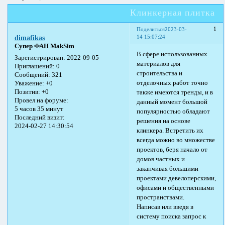
Клинкерная плитка
1
Поделиться
2023-03-
14 15:07:24
dimafikas
Супер ФАН MakSim
В сфере использованных
Зарегистрирован
: 2022-09-05
материалов для
Приглашений:
0
строительства и
Сообщений:
321
отделочных работ точно
Уважение:
+0
Позитив:
+0
также имеются тренды, и в
Провел на форуме:
данный момент большой
5 часов 35 минут
популярностью обладают
Последний визит:
решения на основе
2024-02-27 14:30:54
клинкера. Встретить их
всегда можно во множестве
проектов, беря начало от
домов частных и
заканчивая большими
проектами девелоперскими,
офисами и общественными
пространствами.
Написав или введя в
систему поиска запрос к