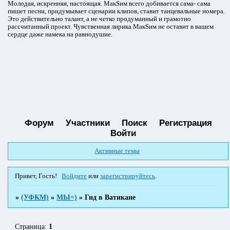
Молодая, искренняя, настоящая. МакSим всего добивается сама- сама
пишет песни, придумывает сценарии клипов, ставит танцевальные номера.
Это действительно талант, а не четко продуманный и грамотно
рассчитанный проект. Чувственная лирика МакSим не оставит в вашем
сердце даже намека на равнодушие.
Форум
Участники
Поиск
Регистрация
Войти
Активные темы
Привет, Гость!
Войдите
или
зарегистрируйтесь
.
»
(УФКМ)
»
МЫ=)
»
Гид в Ватикане
Страница:
1