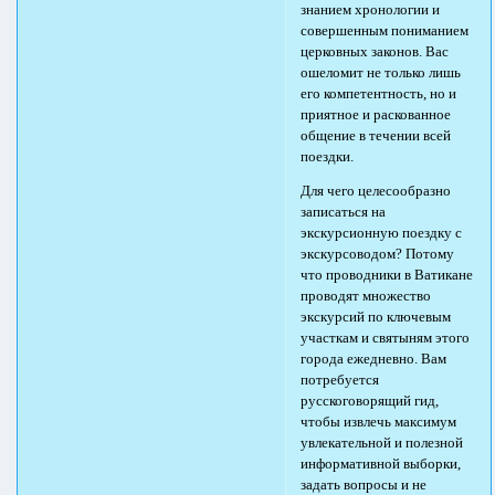
знанием хронологии и
совершенным пониманием
церковных законов. Вас
ошеломит не только лишь
его компетентность, но и
приятное и раскованное
общение в течении всей
поездки.
Для чего целесообразно
записаться на
экскурсионную поездку с
экскурсоводом? Потому
что проводники в Ватикане
проводят множество
экскурсий по ключевым
участкам и святыням этого
города ежедневно. Вам
потребуется
русскоговорящий гид,
чтобы извлечь максимум
увлекательной и полезной
информативной выборки,
задать вопросы и не