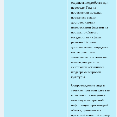
ощущать неудобства при
переводе. Гид на
протяжении поездки
поделится с вами
достоверными и
интересными фактами из
прошлого Святого
государства и сферы
религии. Ватикан
дополнительно порадует
вас творчеством
знаменитых итальянских
гениев, чьи работы
считаются истинными
шедеврами мировой
культуры.
Сопровождение гида в
течение прогулки дает вам
возможность получить
максимум интересной
информации про каждый
объект, пропитаться
приятной теплотой города