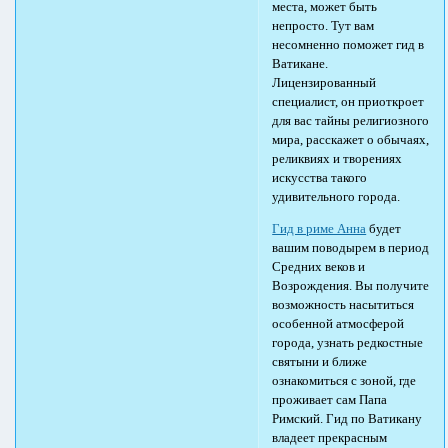
места, может быть
непросто. Тут вам
несомненно поможет гид в
Ватикане.
Лицензированный
специалист, он приоткроет
для вас тайны религиозного
мира, расскажет о обычаях,
реликвиях и творениях
искусства такого
удивительного города.
Гид в риме Анна
будет
вашим поводырем в период
Средних веков и
Возрождения. Вы получите
возможность насытиться
особенной атмосферой
города, узнать редкостные
святыни и ближе
ознакомиться с зоной, где
проживает сам Папа
Римский. Гид по Ватикану
владеет прекрасным