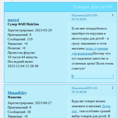
Товары для детей
1
Поделиться
2023-08-
09 16:28:05
maxxxi
Супер ФАН MakSim
Если мне понадобилось
Зарегистрирован
: 2023-03-29
приобрести игрушки и
Приглашений:
0
аксессуары для детей – я
Сообщений:
119
сразу заказываю в этом
Уважение:
+0
Позитив:
+0
магазине
цена стульчики
Провел на форуме:
для кормления
Потому что
10 часов 44 минуты
тут надежное качество и
Последний визит:
отличные цены! Всем очень
2023-12-04 15:58:08
советую!
0
2
Поделиться
2023-10-
20 10:48:06
MeganKliry
Фанатик
Будь-які товари можна
Зарегистрирован
: 2023-06-27
замовити в магазині
Лідер
Приглашений:
0
опт
, там особливо граний
Сообщений:
18
вибір товарів для дітей. Я
Уважение:
+0