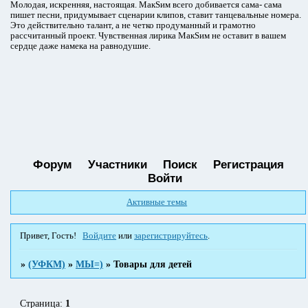
Молодая, искренняя, настоящая. МакSим всего добивается сама- сама
пишет песни, придумывает сценарии клипов, ставит танцевальные номера.
Это действительно талант, а не четко продуманный и грамотно
рассчитанный проект. Чувственная лирика МакSим не оставит в вашем
сердце даже намека на равнодушие.
Форум
Участники
Поиск
Регистрация
Войти
Активные темы
Привет, Гость!
Войдите
или
зарегистрируйтесь
.
»
(УФКМ)
»
МЫ=)
»
Товары для детей
Страница:
1