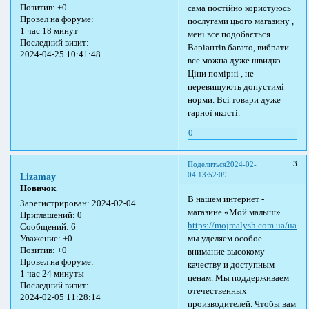
Позитив:
+0
сама постійно користуюсь
Провел на форуме:
послугами цього магазину ,
1 час 18 минут
мені все подобається.
Последний визит:
Варіантів багато, вибрати
2024-04-25 10:41:48
все можна дуже швидко .
Ціни помірні , не
перевищують допустимі
норми. Всі товари дуже
гарної якості.
0
3
Поделиться
2024-02-
04 13:52:09
Lizamay
Новичок
В нашем интернет -
Зарегистрирован
: 2024-02-04
магазине «Мой малыш»
Приглашений:
0
https://mojmalysh.com.ua/ua/
Сообщений:
6
мы уделяем особое
Уважение:
+0
Позитив:
+0
внимание высокому
Провел на форуме:
качеству и доступным
1 час 24 минуты
ценам. Мы поддерживаем
Последний визит:
отечественных
2024-02-05 11:28:14
производителей. Чтобы вам