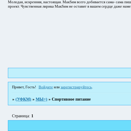
Молодая, искренняя, настоящая. МакSим всего добивается сама- сама пиш
проект. Чувственная лирика МакSим не оставит в вашем сердце даже наме
Привет, Гость!
Войдите
или
зарегистрируйтесь
.
»
(УФКМ)
»
МЫ=)
»
Спортивное питание
Страница:
1