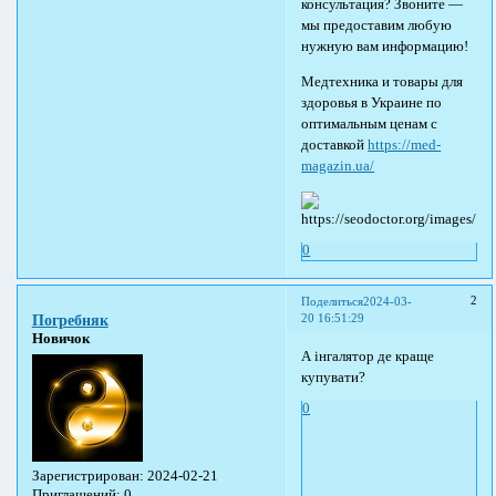
консультация? Звоните —
мы предоставим любую
нужную вам информацию!
Медтехника и товары для
здоровья в Украине по
оптимальным ценам с
доставкой
https://med-
magazin.ua/
0
2
Поделиться
2024-03-
20 16:51:29
Погребняк
Новичок
А інгалятор де краще
купувати?
0
Зарегистрирован
: 2024-02-21
Приглашений:
0