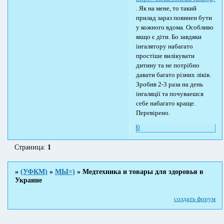
. Як на мене, то такий
прилад зараз повинен бути
у кожного вдома. Особливо
якщо є діти. Бо завдяки
інгалятору набагато
простіше вилікувати
дитину та не потрібно
давати багато різних ліків.
Зробив 2-3 раза на день
інгаляції та почуваешся
себе набагато краще.
Перевірено.
0
Страница:
1
»
(УФКМ)
»
МЫ=)
»
Медтехника и товары для здоровья в
Украине
создать форум