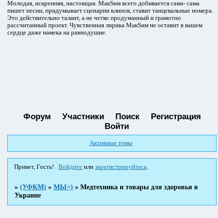
Молодая, искренняя, настоящая. МакSим всего добивается сама- сама
пишет песни, придумывает сценарии клипов, ставит танцевальные номера.
Это действительно талант, а не четко продуманный и грамотно
рассчитанный проект. Чувственная лирика МакSим не оставит в вашем
сердце даже намека на равнодушие.
Форум
Участники
Поиск
Регистрация
Войти
Активные темы
Привет, Гость!
Войдите
или
зарегистрируйтесь
.
»
(УФКМ)
»
МЫ=)
»
Медтехника и товары для здоровья в
Украине