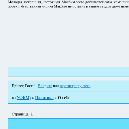
Молодая, искренняя, настоящая. МакSим всего добивается сама- сама пиш
проект. Чувственная лирика МакSим не оставит в вашем сердце даже наме
Привет, Гость!
Войдите
или
зарегистрируйтесь
.
»
(УФКМ)
»
Политика
»
О себе
Страница:
1