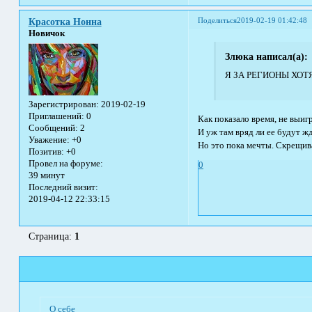
Поделиться
2019-02-19 01:42:48
Красотка Нонна
Новичок
Злюка написал(а):
Я ЗА РЕГИОНЫ ХОТ
Зарегистрирован
: 2019-02-19
Приглашений:
0
Как показало время, не выигр
Сообщений:
2
И уж там вряд ли ее будут ж
Уважение:
+0
Но это пока мечты. Скрещив
Позитив:
+0
Провел на форуме:
0
39 минут
Последний визит:
2019-04-12 22:33:15
Страница:
1
О себе