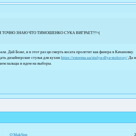
Я ТОЧНО ЗНАЮ ЧТО ТИМОШЕНКО СУКА ВИГРАЕТ!!!=(
ала. Дай Боже, и в этот раз ця смерть косата пролетит как фанера в Качановку.
дать дизайнерские стулья для кухни
https://esteema.ua/stulya-dlya-stolovoy/
Да и
аем пальцы и идем на выборы.
О MakSim