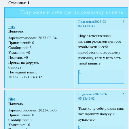
Страница:
1
Ищу жене и себе где по рюкзачку купить
1
Поделиться
2023-03-
04 14:01:33
mtv
Новичок
Ищу отечественный
Зарегистрирован
: 2023-03-04
магазин рюкзаков для того
Приглашений:
0
чтобы жене и себе
Сообщений:
3
приобрести по хорошему
Уважение:
+0
Позитив:
+0
рюкзачку, если у кого есть
Провел на форуме:
такой пишите
6 минут
0
Последний визит:
2023-03-05 13:43:32
2
Поделиться
2023-03-
05 13:46:02
fiko
Новичок
Тоже хочу себе рюкзак взят,
Зарегистрирован
: 2023-03-05
вот зарплату получу и
Приглашений:
0
куплю его
Сообщений:
3
Уважение:
+0
0