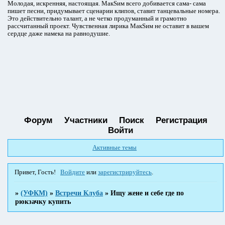
Молодая, искренняя, настоящая. МакSим всего добивается сама- сама
пишет песни, придумывает сценарии клипов, ставит танцевальные номера.
Это действительно талант, а не четко продуманный и грамотно
рассчитанный проект. Чувственная лирика МакSим не оставит в вашем
сердце даже намека на равнодушие.
Форум
Участники
Поиск
Регистрация
Войти
Активные темы
Привет, Гость!
Войдите
или
зарегистрируйтесь
.
»
(УФКМ)
»
Встречи Клуба
»
Ищу жене и себе где по
рюкзачку купить