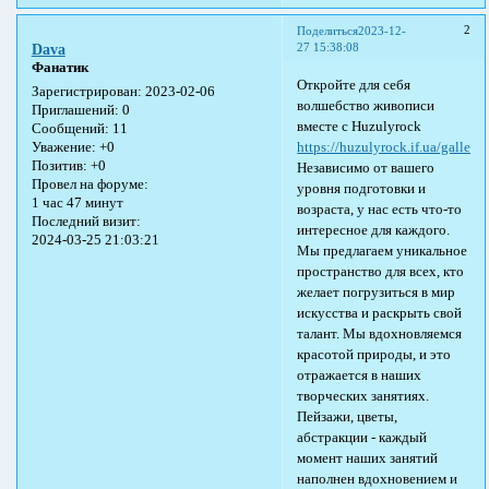
2
Поделиться
2023-12-
27 15:38:08
Dava
Фанатик
Откройте для себя
Зарегистрирован
: 2023-02-06
волшебство живописи
Приглашений:
0
вместе с Huzulyrock
Сообщений:
11
https://huzulyrock.if.ua/gallery
.
Уважение:
+0
Позитив:
+0
Независимо от вашего
Провел на форуме:
уровня подготовки и
1 час 47 минут
возраста, у нас есть что-то
Последний визит:
интересное для каждого.
2024-03-25 21:03:21
Мы предлагаем уникальное
пространство для всех, кто
желает погрузиться в мир
искусства и раскрыть свой
талант. Мы вдохновляемся
красотой природы, и это
отражается в наших
творческих занятиях.
Пейзажи, цветы,
абстракции - каждый
момент наших занятий
наполнен вдохновением и