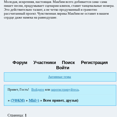
Молодая, искренняя, настоящая. МакSим всего добивается сама- сама
пишет песни, придумывает сценарии клипов, ставит танцевальные номера.
Это действительно талант, а не четко продуманный и грамотно
рассчитанный проект. Чувственная лирика МакSим не оставит в вашем
сердце даже намека на равнодушие.
Форум
Участники
Поиск
Регистрация
Войти
Активные темы
Привет, Гость!
Войдите
или
зарегистрируйтесь
.
»
(УФКМ)
»
МЫ=)
»
Всем привет, друзья)
Страница:
1