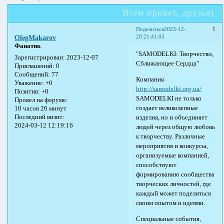
Всем привет, друзья)
1
Поделиться
2023-12-
20 21:41:05
OlegMakarov
Фанатик
"SAMODELKI: Творчество,
Зарегистрирован
: 2023-12-07
Сближающее Сердца"
Приглашений:
0
Сообщений:
77
Компания
Уважение:
+0
http://samodelki.org.ua/
Позитив:
+0
SAMODELKI не только
Провел на форуме:
создает великолепные
10 часов 26 минут
Последний визит:
изделия, но и объединяет
2024-03-12 12:19:16
людей через общую любовь
к творчеству. Различные
мероприятия и конкурсы,
организуемые компанией,
способствуют
формированию сообщества
творческих личностей, где
каждый может поделиться
своим опытом и идеями.
Специальные события,