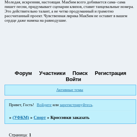
Молодая, искренняя, настоящая. МакSим всего добивается сама- сама
пишет песни, придумывает сценарии клипов, ставит танцевальные номера.
Это действительно талант, а не четко продуманный и грамотно
рассчитанный проект. Чувственная лирика МакSим не оставит в вашем
сердце даже намека на равнодушие.
Форум
Участники
Поиск
Регистрация
Войти
Активные темы
Привет, Гость!
Войдите
или
зарегистрируйтесь
.
»
(УФКМ)
»
Спорт
»
Кроссовки заказать
Страница:
1