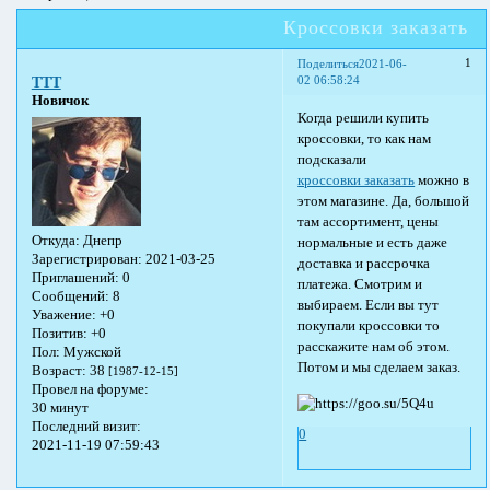
Кроссовки заказать
1
Поделиться
2021-06-
02 06:58:24
TTT
Новичок
Когда решили купить
кроссовки, то как нам
подсказали
кроссовки заказать
можно в
этом магазине. Да, большой
там ассортимент, цены
Откуда:
Днепр
нормальные и есть даже
Зарегистрирован
: 2021-03-25
доставка и рассрочка
Приглашений:
0
платежа. Смотрим и
Сообщений:
8
выбираем. Если вы тут
Уважение:
+0
покупали кроссовки то
Позитив:
+0
расскажите нам об этом.
Пол:
Мужской
Потом и мы сделаем заказ.
Возраст:
38
[1987-12-15]
Провел на форуме:
30 минут
Последний визит:
0
2021-11-19 07:59:43