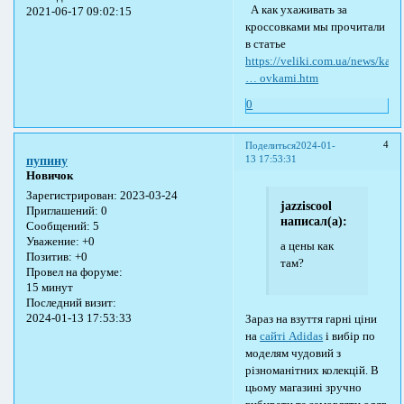
А как ухаживать за
2021-06-17 09:02:15
кроссовками мы прочитали
в статье
https://veliki.com.ua/news/kak_s
… ovkami.htm
0
4
Поделиться
2024-01-
13 17:53:31
пупину
Новичок
Зарегистрирован
: 2023-03-24
jazziscool
Приглашений:
0
написал(а):
Сообщений:
5
Уважение:
+0
а цены как
Позитив:
+0
там?
Провел на форуме:
15 минут
Последний визит:
2024-01-13 17:53:33
Зараз на взуття гарні ціни
на
сайті Аdidas
і вибір по
моделям чудовий з
різноманітних колекцій. В
цьому магазині зручно