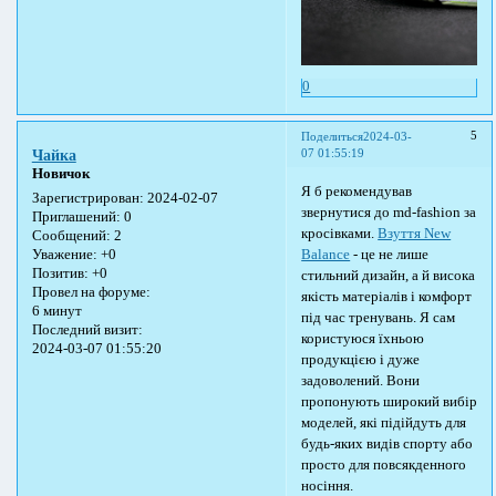
0
5
Поделиться
2024-03-
07 01:55:19
Чайка
Новичок
Я б рекомендував
Зарегистрирован
: 2024-02-07
звернутися до md-fashion за
Приглашений:
0
кросівками.
Взуття New
Сообщений:
2
Balance
- це не лише
Уважение:
+0
Позитив:
+0
стильний дизайн, а й висока
Провел на форуме:
якість матеріалів і комфорт
6 минут
під час тренувань. Я сам
Последний визит:
користуюся їхньою
2024-03-07 01:55:20
продукцією і дуже
задоволений. Вони
пропонують широкий вибір
моделей, які підійдуть для
будь-яких видів спорту або
просто для повсякденного
носіння.