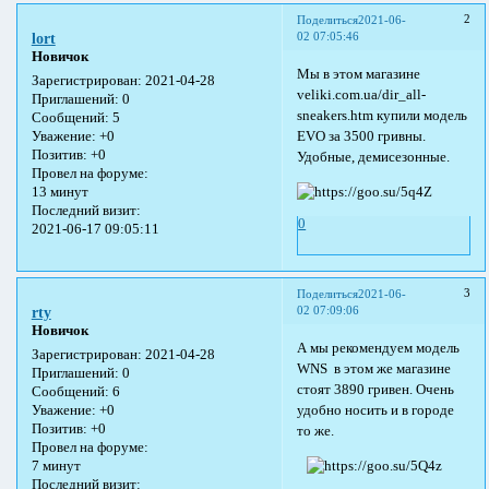
2
Поделиться
2021-06-
02 07:05:46
lort
Новичок
Мы в этом магазине
Зарегистрирован
: 2021-04-28
veliki.com.ua/dir_all-
Приглашений:
0
sneakers.htm купили модель
Сообщений:
5
EVO за 3500 гривны.
Уважение:
+0
Позитив:
+0
Удобные, демисезонные.
Провел на форуме:
13 минут
Последний визит:
0
2021-06-17 09:05:11
3
Поделиться
2021-06-
02 07:09:06
rty
Новичок
А мы рекомендуем модель
Зарегистрирован
: 2021-04-28
WNS в этом же магазине
Приглашений:
0
стоят 3890 гривен. Очень
Сообщений:
6
удобно носить и в городе
Уважение:
+0
Позитив:
+0
то же.
Провел на форуме:
7 минут
Последний визит: