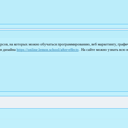
урсов, на которых можно обучаться программированию, веб маркетингу, графи
шн дизайна
https://online.lemon.school/after-effects
. На сайте можно узнать всю 