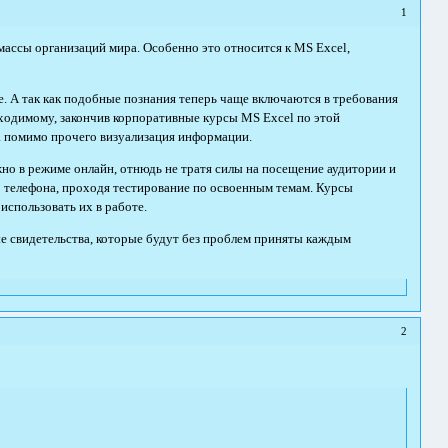
1
ассы организаций мира. Особенно это относится к MS Excel,
не. А так как подобные познания теперь чаще включаются в требования
одимому, закончив корпоративные курсы MS Excel по этой
а помимо прочего визуализация информации.
но в режиме онлайн, отнюдь не тратя силы на посещение аудитории и
го телефона, проходя тестирование по освоенным темам. Курсы
использовать их в работе.
 свидетельства, которые будут без проблем приняты каждым
2