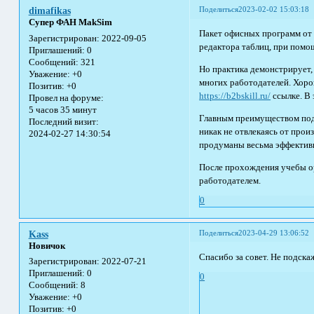
Поделиться
2023-02-02 15:03:18
dimafikas
Супер ФАН MakSim
Пакет офисных программ от 
Зарегистрирован
: 2022-09-05
редактора таблиц, при помо
Приглашений:
0
Сообщений:
321
Но практика демонстрирует, 
Уважение:
+0
многих работодателей. Хор
Позитив:
+0
https://b2bskill.ru/
ссылке. В
Провел на форуме:
5 часов 35 минут
Главным преимуществом подо
Последний визит:
никак не отвлекаясь от прои
2024-02-27 14:30:54
продуманы весьма эффективно
После прохождения учебы о
работодателем.
0
Поделиться
2023-04-29 13:06:52
Kass
Новичок
Спасибо за совет. Не подск
Зарегистрирован
: 2022-07-21
Приглашений:
0
0
Сообщений:
8
Уважение:
+0
Позитив:
+0