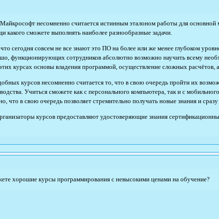
Майкрософт несомненно считается истинным эталоном работы для основной м
щи какого сможете выполнять наиболее разнообразные задачи.
что сегодня совсем не все знают это ПО на более или же менее глубоком уров
ошо, функционирующих сотрудников абсолютно возможно научить всему необх
 этих курсах основы владения программой, осуществление сложных расчётов, 
бных курсов несомненно считается то, что в свою очередь пройти их возмож
зводства. Учиться сможете как с персонального компьютера, так и с мобильно
, что в свою очередь позволяет стремительно получать новые знания и сразу 
рганизаторы курсов предоставляют удостоверяющие знания сертификационные
ажете хорошие курсы программирования с невысокими ценами на обучение?