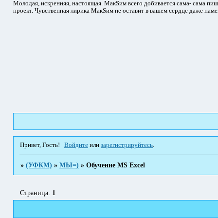
Молодая, искренняя, настоящая. МакSим всего добивается сама- сама пиш
проект. Чувственная лирика МакSим не оставит в вашем сердце даже наме
Привет, Гость!
Войдите
или
зарегистрируйтесь
.
»
(УФКМ)
»
МЫ=)
»
Обучение MS Excel
Страница:
1