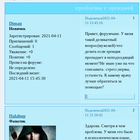
проблемы с эрекцией
1
Поделиться
2021-04-
11 15:45:16
Diman
Новичок
Привет, форумчане. У меня
Зарегистрирован
: 2021-04-11
такой деликатный
Приглашений:
0
вопрос(мужской) что
Сообщений:
1
делать если эрекция
Уважение:
+0
Позитив:
+0
пропадает в неподходящий
Провел на форуме:
момент?Не знаю уже на что
Не определено
списывать: стресс,нервы,
Последний визит:
усталость. К какому врачу
2021-04-11 15:45:30
лучше обратиться за
помощью?
0
2
Поделиться
2021-04-
11 21:56:02
Halahup
Фанатик
Здарова. Смотря в чем
проблема. У меня это было
в психологическом плане,