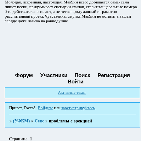
Молодая, искренняя, настоящая. МакSим всего добивается сама- сама
пишет песни, придумывает сценарии клипов, ставит танцевальные номера.
Это действительно талант, а не четко продуманный и грамотно
рассчитанный проект. Чувственная лирика МакSим не оставит в вашем
сердце даже намека на равнодушие.
Форум
Участники
Поиск
Регистрация
Войти
Активные темы
Привет, Гость!
Войдите
или
зарегистрируйтесь
.
»
(УФКМ)
»
Секс
»
проблемы с эрекцией
Страница:
1