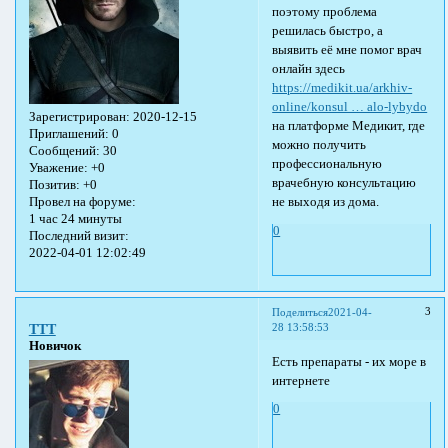
поэтому проблема
решилась быстро, а
выявить её мне помог врач
онлайн здесь
https://medikit.ua/arkhiv-
online/konsul … alo-lybydo
Зарегистрирован
: 2020-12-15
на платформе Медикит, где
Приглашений:
0
можно получить
Сообщений:
30
профессиональную
Уважение:
+0
врачебную консультацию
Позитив:
+0
Провел на форуме:
не выходя из дома.
1 час 24 минуты
0
Последний визит:
2022-04-01 12:02:49
3
Поделиться
2021-04-
28 13:58:53
TTT
Новичок
Есть препараты - их море в
интернете
0