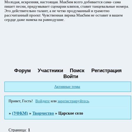
Молодая, искренняя, настоящая. МакSим всего добивается сама- сама
пишет песни, придумывает сценарии клипов, ставит танцевальные номера.
Это действительно талант, а не четко продуманный и грамотно
рассчитанный проект. Чувственная лирика МакSим не оставит в вашем
сердце даже намека на равнодушие.
Форум
Участники
Поиск
Регистрация
Войти
Активные темы
Привет, Гость!
Войдите
или
зарегистрируйтесь
.
»
(УФКМ)
»
Творчество
»
Царское село
Страница:
1