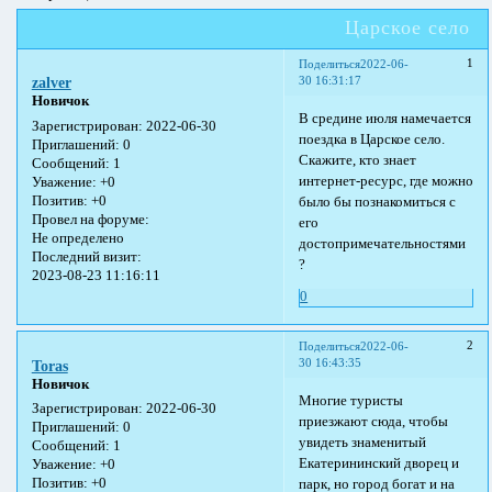
Царское село
1
Поделиться
2022-06-
30 16:31:17
zalver
Новичок
В средине июля намечается
Зарегистрирован
: 2022-06-30
поездка в Царское село.
Приглашений:
0
Скажите, кто знает
Сообщений:
1
интернет-ресурс, где можно
Уважение:
+0
Позитив:
+0
было бы познакомиться с
Провел на форуме:
его
Не определено
достопримечательностями
Последний визит:
?
2023-08-23 11:16:11
0
2
Поделиться
2022-06-
30 16:43:35
Toras
Новичок
Многие туристы
Зарегистрирован
: 2022-06-30
приезжают сюда, чтобы
Приглашений:
0
увидеть знаменитый
Сообщений:
1
Екатерининский дворец и
Уважение:
+0
Позитив:
+0
парк, но город богат и на