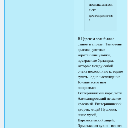
познакомиться
с его
достопримечательност
?
В Царском селе были с
сыном в апреле. Там очень
красиво, уютные
коротенькие улочки,
прекрасные бульвары,
которые между собой
очень похожи и по которым
гулять - одно наслаждение.
Больше всего нам
понравился
Екатерининский парк, хотя
Александровский не менее
красивый. Екатерининский
дворец, лицей Пушкина,
ныне музей,
Царскосельский лицей,
Эрмитажная кухня - все это