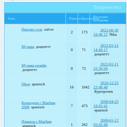
Творчество
Последнее
Тема
Ответов
Просмотров
сообщение
Царское село
zalver
2022-06-30
2
173
16:46:15
Nika
2022-01-12
Музыка
доценттт
0
71
14:40:17
доценттт
2022-01-11
Музыка онлайн
0
72
23:50:04
доценттт
доценттт
2020-12-23
Обои
spanisch
16
1042
23:48:48
Бургерочек
2008-04-25
Календари с МакSим
7
473
16:03:41
2008
spanisch
spanisch
2008-01-12
Плакаты с МакSим
1
262
03:45:46
spanisch