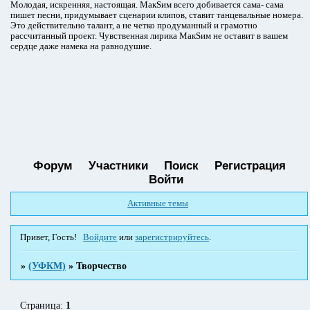
Молодая, искренняя, настоящая. МакSим всего добивается сама- сама
пишет песни, придумывает сценарии клипов, ставит танцевальные номера.
Это действительно талант, а не четко продуманный и грамотно
рассчитанный проект. Чувственная лирика МакSим не оставит в вашем
сердце даже намека на равнодушие.
Форум
Участники
Поиск
Регистрация
Войти
Активные темы
Привет, Гость!
Войдите
или
зарегистрируйтесь
.
»
(УФКМ)
»
Творчество
Страница:
1