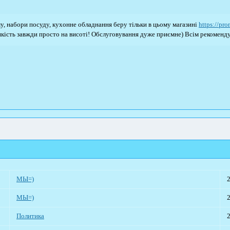
му, набори посуду, кухонне обладнання беру тільки в цьому магазині
https://pr
 якість завжди просто на висоті! Обслуговування дуже приємне) Всім рекоменд
МЫ=)
МЫ=)
Политика