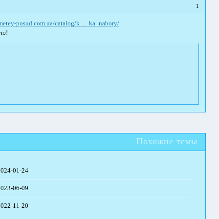
1
ometey-posud.com.ua/catalog/k … ka_nabory/
ую!
Похожие темы
2024-01-24
2023-06-09
2022-11-20