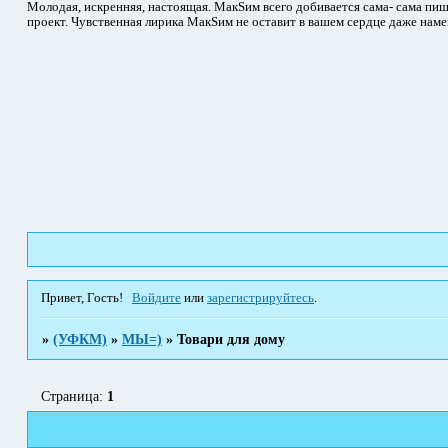
Молодая, искренняя, настоящая. МакSим всего добивается сама- сама пиш
проект. Чувственная лирика МакSим не оставит в вашем сердце даже наме
Привет, Гость!
Войдите
или
зарегистрируйтесь
.
»
(УФКМ)
»
МЫ=)
»
Товари для дому
Страница:
1