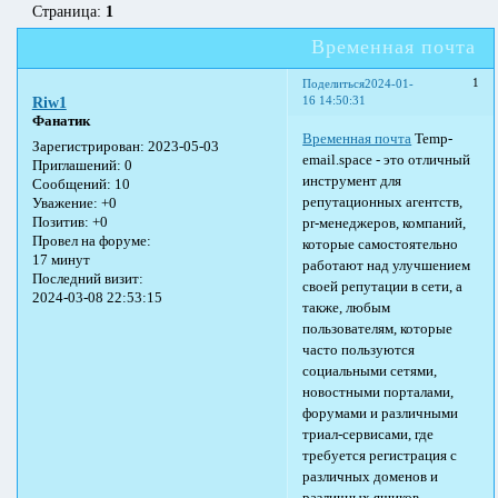
Страница:
1
Временная почта
1
Поделиться
2024-01-
16 14:50:31
Riw1
Фанатик
Временная почта
Temp-
Зарегистрирован
: 2023-05-03
email.space - это отличный
Приглашений:
0
инструмент для
Сообщений:
10
репутационных агентств,
Уважение:
+0
Позитив:
+0
pr-менеджеров, компаний,
Провел на форуме:
которые самостоятельно
17 минут
работают над улучшением
Последний визит:
своей репутации в сети, а
2024-03-08 22:53:15
также, любым
пользователям, которые
часто пользуются
социальными сетями,
новостными порталами,
форумами и различными
триал-сервисами, где
требуется регистрация с
различных доменов и