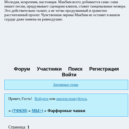
Молодая, искренняя, настоящая. МакSим всего добивается сама- сама
пишет песни, придумывает сценарии клипов, ставит танцевальные номера.
Это действительно талант, а не четко продуманный и грамотно
рассчитанный проект. Чувственная лирика МакSим не оставит в вашем
сердце даже намека на равнодушие.
Форум
Участники
Поиск
Регистрация
Войти
Активные темы
Привет, Гость!
Войдите
или
зарегистрируйтесь
.
»
(УФКМ)
»
МЫ=)
»
Фарфоровые чашки
Страница:
1