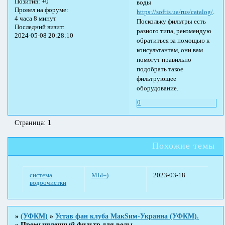
Позитив:
+0
воды
Провел на форуме:
https://softis.ua/rus/catalog/
.
4 часа 8 минут
Поскольку фильтры есть
Последний визит:
разного типа, рекомендую
2024-05-08 20:28:10
обратиться за помощью к
консультантам, они вам
помогут правильно
подобрать такое
фильтрующее
оборудование.
0
Страница:
1
Похожие темы
система
МЫ=)
2023-03-18
водоочистки
»
(УФКМ)
»
Устав фан клуба МакSим-Украина (УФКМ).
»
Промышленный фильтр для воды