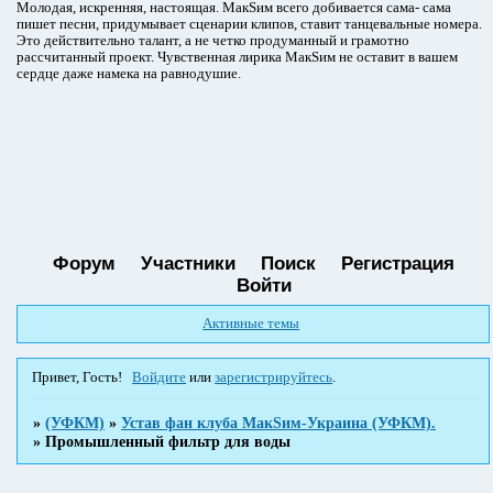
Молодая, искренняя, настоящая. МакSим всего добивается сама- сама
пишет песни, придумывает сценарии клипов, ставит танцевальные номера.
Это действительно талант, а не четко продуманный и грамотно
рассчитанный проект. Чувственная лирика МакSим не оставит в вашем
сердце даже намека на равнодушие.
Форум
Участники
Поиск
Регистрация
Войти
Активные темы
Привет, Гость!
Войдите
или
зарегистрируйтесь
.
»
(УФКМ)
»
Устав фан клуба МакSим-Украина (УФКМ).
»
Промышленный фильтр для воды