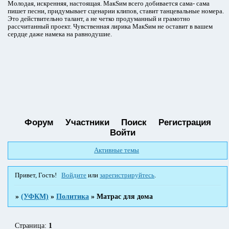
Молодая, искренняя, настоящая. МакSим всего добивается сама- сама
пишет песни, придумывает сценарии клипов, ставит танцевальные номера.
Это действительно талант, а не четко продуманный и грамотно
рассчитанный проект. Чувственная лирика МакSим не оставит в вашем
сердце даже намека на равнодушие.
Форум
Участники
Поиск
Регистрация
Войти
Активные темы
Привет, Гость!
Войдите
или
зарегистрируйтесь
.
»
(УФКМ)
»
Политика
»
Матрас для дома
Страница:
1