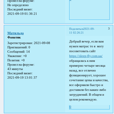
Провел на форуме:
Не определено
Последний визит:
2021-09-19 01:36:21
3
Поделиться
2021-09-
11 02:26:21
Матильда
Фанатик
Добрый вечер, если вам
Зарегистрирован
: 2021-09-08
нужен матрас то я могу
Приглашений:
0
посоветовать сайт
Сообщений:
14
https://sleep-fly.com.ua/
Уважение:
+0
Позитив:
+0
обращалась к ним
Провел на форуме:
примерно четыре месяца
43 минуты
назад, все отлично
Последний визит:
функционирует, хорошее
2021-09-19 13:01:37
сочетание цены и качества,
все оформили быстро и
доставили без каких-либо
затруднений. В общем и
целом рекомендую.
0