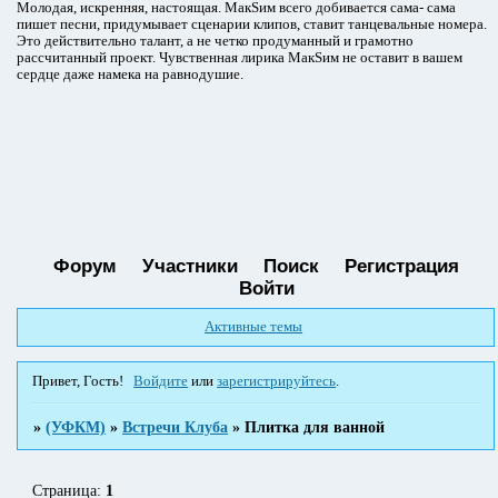
Молодая, искренняя, настоящая. МакSим всего добивается сама- сама
пишет песни, придумывает сценарии клипов, ставит танцевальные номера.
Это действительно талант, а не четко продуманный и грамотно
рассчитанный проект. Чувственная лирика МакSим не оставит в вашем
сердце даже намека на равнодушие.
Форум
Участники
Поиск
Регистрация
Войти
Активные темы
Привет, Гость!
Войдите
или
зарегистрируйтесь
.
»
(УФКМ)
»
Встречи Клуба
»
Плитка для ванной
Страница:
1