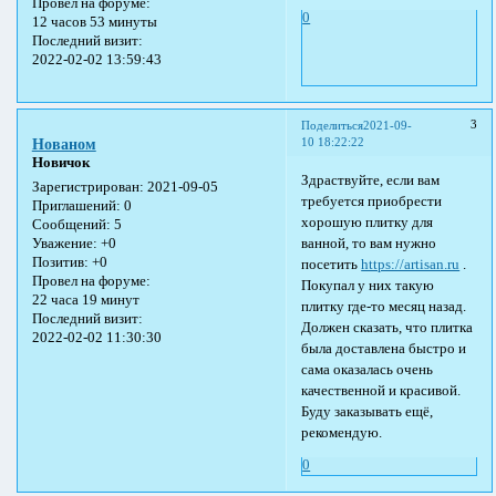
Провел на форуме:
0
12 часов 53 минуты
Последний визит:
2022-02-02 13:59:43
3
Поделиться
2021-09-
10 18:22:22
Нованом
Новичок
Здраствуйте, если вам
Зарегистрирован
: 2021-09-05
требуется приобрести
Приглашений:
0
хорошую плитку для
Сообщений:
5
ванной, то вам нужно
Уважение:
+0
Позитив:
+0
посетить
https://artisan.ru
.
Провел на форуме:
Покупал у них такую
22 часа 19 минут
плитку где-то месяц назад.
Последний визит:
Должен сказать, что плитка
2022-02-02 11:30:30
была доставлена быстро и
сама оказалась очень
качественной и красивой.
Буду заказывать ещё,
рекомендую.
0