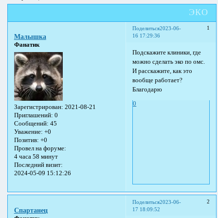
ЭКО
1
Поделиться
2023-06-
16 17:29:36
Малышка
Фанатик
Подскажите клиники, где
можно сделать эко по омс.
И расскажите, как это
вообще работает?
Благодарю
0
Зарегистрирован
: 2021-08-21
Приглашений:
0
Сообщений:
45
Уважение:
+0
Позитив:
+0
Провел на форуме:
4 часа 58 минут
Последний визит:
2024-05-09 15:12:26
2
Поделиться
2023-06-
17 18:09:52
Спартанец