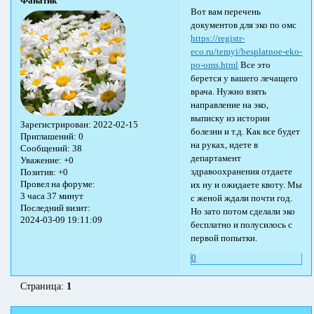
Фанатик
Вот вам перечень
документов для эко по омс
https://registr-
eco.ru/temyi/besplatnoe-eko-
po-oms.html
Все это
берется у вашего лечащего
врача. Нужно взять
направление на эко,
выписку из истории
Зарегистрирован
: 2022-02-15
болезни и т.д. Как все будет
Приглашений:
0
на руках, идете в
Сообщений:
38
департамент
Уважение:
+0
здравоохранения отдаете
Позитив:
+0
Провел на форуме:
их ну и ожидаете квоту. Мы
3 часа 37 минут
с женой ждали почти год.
Последний визит:
Но зато потом сделали эко
2024-03-09 19:11:09
бесплатно и полусилось с
первой попытки.
0
Страница:
1