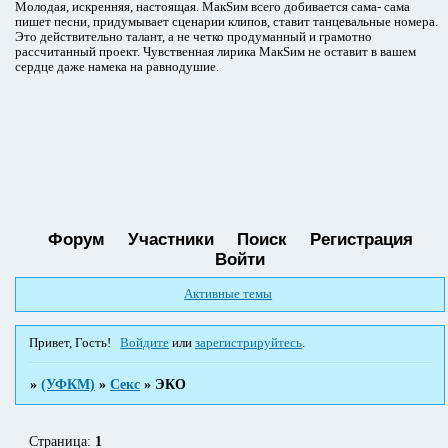
Молодая, искренняя, настоящая. МакSим всего добивается сама- сама
пишет песни, придумывает сценарии клипов, ставит танцевальные номера.
Это действительно талант, а не четко продуманный и грамотно
рассчитанный проект. Чувственная лирика МакSим не оставит в вашем
сердце даже намека на равнодушие.
Форум
Участники
Поиск
Регистрация
Войти
Активные темы
Привет, Гость!
Войдите
или
зарегистрируйтесь
.
»
(УФКМ)
»
Секс
»
ЭКО
Страница:
1