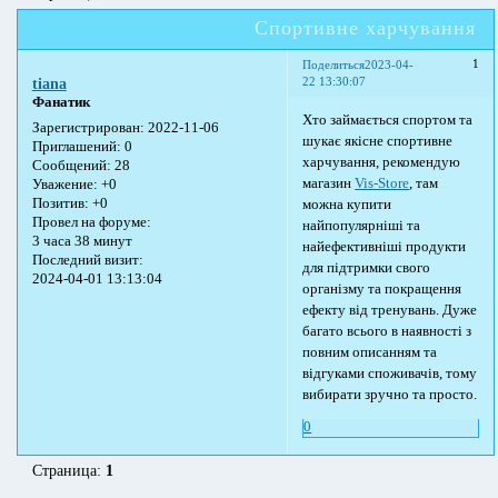
Спортивне харчування
1
Поделиться
2023-04-
22 13:30:07
tiana
Фанатик
Хто займається спортом та
Зарегистрирован
: 2022-11-06
шукає якісне спортивне
Приглашений:
0
харчування, рекомендую
Сообщений:
28
магазин
Vis-Store
, там
Уважение:
+0
Позитив:
+0
можна купити
Провел на форуме:
найпопулярніші та
3 часа 38 минут
найефективніші продукти
Последний визит:
для підтримки свого
2024-04-01 13:13:04
організму та покращення
ефекту від тренувань. Дуже
багато всього в наявності з
повним описанням та
відгуками споживачів, тому
вибирати зручно та просто.
0
Страница:
1