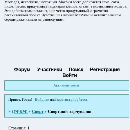
Молодая, искренняя, настоящая. МакSим всего добивается сама- сама
пишет песни, придумывает сценарии клипов, ставит танцевальные номера.
Это действительно талант, а не четко продуманный и грамотно
рассчитанный проект. Чувственная лирика МакSим не оставит в вашем
сердце даже намека на равнодушие.
Форум
Участники
Поиск
Регистрация
Войти
Активные темы
Привет, Гость!
Войдите
или
зарегистрируйтесь
.
»
(УФКМ)
»
Спорт
»
Спортивне харчування
Страница:
1