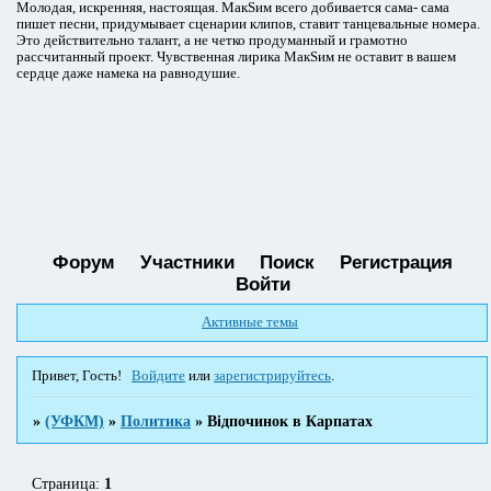
Молодая, искренняя, настоящая. МакSим всего добивается сама- сама
пишет песни, придумывает сценарии клипов, ставит танцевальные номера.
Это действительно талант, а не четко продуманный и грамотно
рассчитанный проект. Чувственная лирика МакSим не оставит в вашем
сердце даже намека на равнодушие.
Форум
Участники
Поиск
Регистрация
Войти
Активные темы
Привет, Гость!
Войдите
или
зарегистрируйтесь
.
»
(УФКМ)
»
Политика
»
Відпочинок в Карпатах
Страница:
1