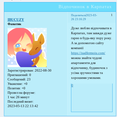
Відпочинок в Карпатах
1
Поделиться
2023-03-
26 23:16:29
IBUCUZY
Фанатик
Дуже люблю відпочивати в
Карпатах, там завжди дуже
гарно в будь-яку пору року.
А за допомогою сайту
компанії
https://nadfermoiu.com/
можна знайти чудові
апартаменти для
відпочинку, будиночок з
Зарегистрирован
: 2022-08-30
усіма зручностями та
Приглашений:
0
хорошими умовами.
Сообщений:
23
Уважение:
+0
0
Позитив:
+0
Провел на форуме:
1 час 26 минут
Последний визит:
2023-05-13 22:13:42