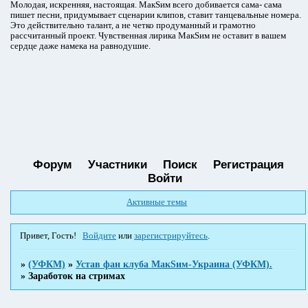
Молодая, искренняя, настоящая. МакSим всего добивается сама- сама
пишет песни, придумывает сценарии клипов, ставит танцевальные номера.
Это действительно талант, а не четко продуманный и грамотно
рассчитанный проект. Чувственная лирика МакSим не оставит в вашем
сердце даже намека на равнодушие.
Форум
Участники
Поиск
Регистрация
Войти
Активные темы
Привет, Гость!
Войдите
или
зарегистрируйтесь
.
»
(УФКМ)
»
Устав фан клуба МакSим-Украина (УФКМ).
»
Заработок на стримах