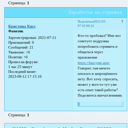
Страница:
1
Заработок на стримах
1
Поделиться
2023-03-
07 02:06:16
Кристина Кисс
Фанатик
Кто-то пробовал? Мне вот
Зарегистрирован
: 2021-07-11
советует подружка
Приглашений:
0
попробовать стримить и
Сообщений:
21
общаться через
Уважение:
+0
Позитив:
+0
приложение
Провел на форуме:
https://fancyme.app/
1 час 25 минут
Говорит, там ничего
Последний визит:
плохого и запрещённого
2023-09-12 17:15:10
нету. Вот хочу спросить,
может у кого-то тут уже
есть опыт такой работы?
Поделитесь впечатлениями.
0
Страница:
1