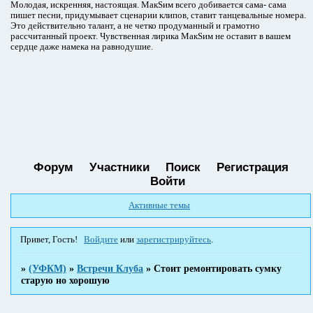
Молодая, искренняя, настоящая. МакSим всего добивается сама- сама
пишет песни, придумывает сценарии клипов, ставит танцевальные номера.
Это действительно талант, а не четко продуманный и грамотно
рассчитанный проект. Чувственная лирика МакSим не оставит в вашем
сердце даже намека на равнодушие.
Форум
Участники
Поиск
Регистрация
Войти
Активные темы
Привет, Гость!
Войдите
или
зарегистрируйтесь
.
»
(УФКМ)
»
Встречи Клуба
»
Стоит ремонтировать сумку
старую но хорошую