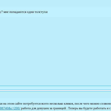
у? мне попадаются одни толстухи
и на этом сайте потребуется всего несколько кликов, после чего можно созво
=698740&c=200/
работа для девушек за границей . Теперь вы будете работать и 