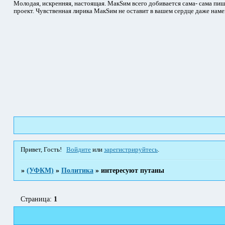
Молодая, искренняя, настоящая. МакSим всего добивается сама- сама пиш
проект. Чувственная лирика МакSим не оставит в вашем сердце даже наме
Привет, Гость!
Войдите
или
зарегистрируйтесь
.
»
(УФКМ)
»
Политика
»
интересуют путаны
Страница:
1