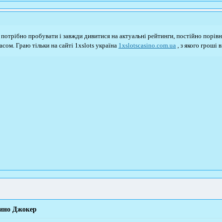
 потрібно пробувати і завжди дивитися на актуальні рейтинги, постійно порів
сом. Граю тільки на сайті 1xslots україна
1xslotscasino.com.ua
, з якого гроші
ино Джокер