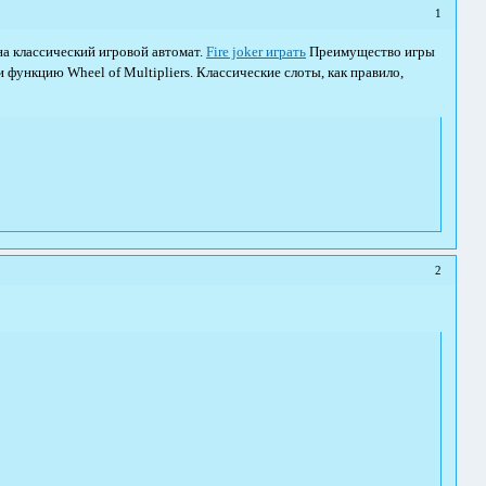
1
на классический игровой автомат.
Fire joker играть
Преимущество игры
 функцию Wheel of Multipliers. Классические слоты, как правило,
2