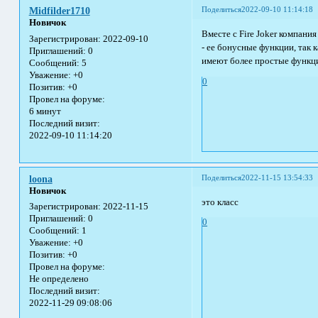
Поделиться
2022-09-10 11:14:18
Midfilder1710
Новичок
Вместе с Fire Joker компани
Зарегистрирован
: 2022-09-10
- ее бонусные функции, так 
Приглашений:
0
имеют более простые функции
Сообщений:
5
Уважение:
+0
0
Позитив:
+0
Провел на форуме:
6 минут
Последний визит:
2022-09-10 11:14:20
Поделиться
2022-11-15 13:54:33
loona
Новичок
это класс
Зарегистрирован
: 2022-11-15
Приглашений:
0
0
Сообщений:
1
Уважение:
+0
Позитив:
+0
Провел на форуме:
Не определено
Последний визит:
2022-11-29 09:08:06