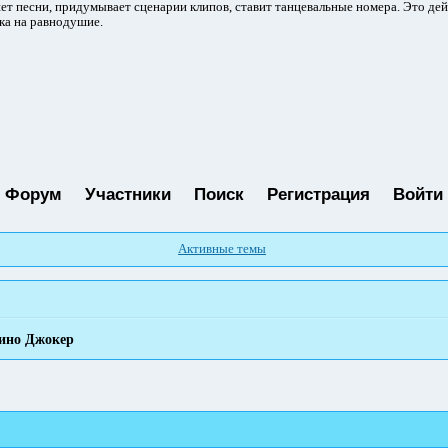
ет песни, придумывает сценарии клипов, ставит танцевальные номера. Это де
ка на равнодушие.
Форум
Участники
Поиск
Регистрация
Войти
Активные темы
ино Джокер