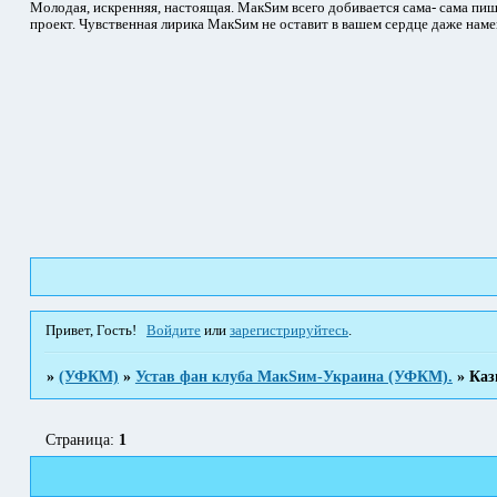
Молодая, искренняя, настоящая. МакSим всего добивается сама- сама пиш
проект. Чувственная лирика МакSим не оставит в вашем сердце даже наме
Привет, Гость!
Войдите
или
зарегистрируйтесь
.
»
(УФКМ)
»
Устав фан клуба МакSим-Украина (УФКМ).
»
Каз
Страница:
1