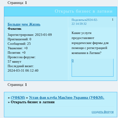
Страница:
1
Открыть бизнес в латвии
1
Поделиться
2024-02-
22 14:59:32
Больше чем Жизнь
Фанатик
Какие услуги
Зарегистрирован
: 2023-01-09
предоставляют
Приглашений:
0
юридические фирмы для
Сообщений:
25
помощи с регистрацией
Уважение:
+0
Позитив:
+0
компании в Латвии?
Провел на форуме:
0
57 минут
Последний визит:
2024-03-31 06:12:40
Страница:
1
»
(УФКМ)
»
Устав фан клуба МакSим-Украина (УФКМ).
»
Открыть бизнес в латвии
создать форум