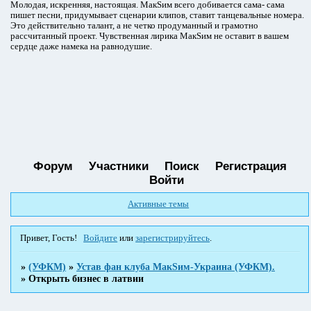
Молодая, искренняя, настоящая. МакSим всего добивается сама- сама
пишет песни, придумывает сценарии клипов, ставит танцевальные номера.
Это действительно талант, а не четко продуманный и грамотно
рассчитанный проект. Чувственная лирика МакSим не оставит в вашем
сердце даже намека на равнодушие.
Форум
Участники
Поиск
Регистрация
Войти
Активные темы
Привет, Гость!
Войдите
или
зарегистрируйтесь
.
»
(УФКМ)
»
Устав фан клуба МакSим-Украина (УФКМ).
»
Открыть бизнес в латвии