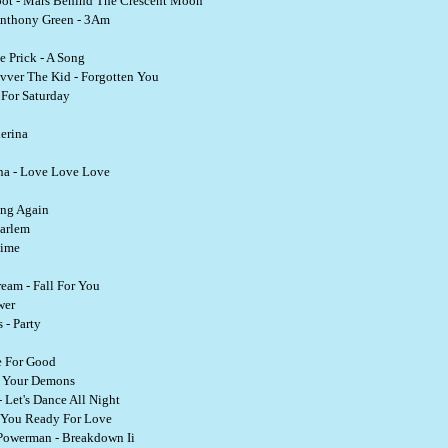
oot - Mars Behind The Crescent Moon
, Anthony Green - 3Am
 Prick - A Song
vver The Kid - Forgotten You
 For Saturday
lerina
na - Love Love Love
ung Again
Harlem
Time
ream - Fall For You
wer
 - Party
e For Good
ll Your Demons
 Let's Dance All Night
e You Ready For Love
Powerman - Breakdown Ii