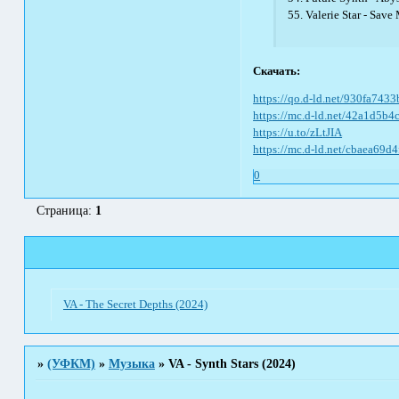
55. Valerie Star - Save
Скачать:
https://qo.d-ld.net/930fa7433
https://mc.d-ld.net/42a1d5b4
https://u.to/zLtJIA
https://mc.d-ld.net/cbaea69d4
0
Страница:
1
VA - The Secret Depths (2024)
»
(УФКМ)
»
Музыка
»
VA - Synth Stars (2024)