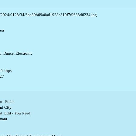
ers
, Dance, Electronic
20 kbps
27
 - Field
ni City
t. Edit - You Need
amant