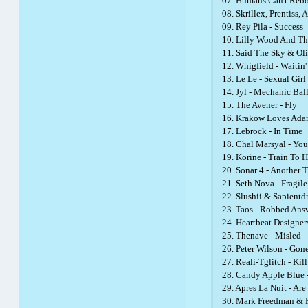
07. Humans Can't Reb
08. Skrillex, Prentiss
09. Rey Pila - Success
10. Lilly Wood And The
11. Said The Sky & Oli
12. Whigfield - Waitin'
13. Le Le - Sexual Girl
14. Jyl - Mechanic Bal
15. The Avener - Fly
16. Krakow Loves Ada
17. Lebrock - In Time
18. Chal Marsyal - Yo
19. Korine - Train To 
20. Sonar 4 - Another 
21. Seth Nova - Fragile
22. Slushii & Sapientd
23. Taos - Robbed Ans
24. Heartbeat Designers
25. Thenave - Misled
26. Peter Wilson - Gon
27. Reali-Tglitch - Ki
28. Candy Apple Blue -
29. Apres La Nuit - Ar
30. Mark Freedman & 