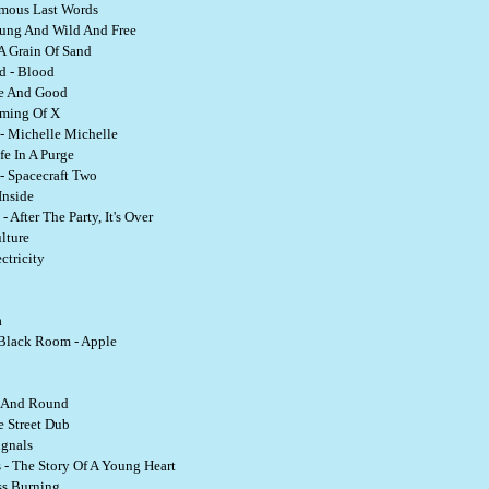
Famous Last Words
oung And Wild And Free
A Grain Of Sand
d - Blood
le And Good
aming Of X
- Michelle Michelle
fe In A Purge
- Spacecraft Two
Inside
After The Party, It's Over
lture
ctricity
a
 Black Room - Apple
d And Round
e Street Dub
ignals
s - The Story Of A Young Heart
ss Burning