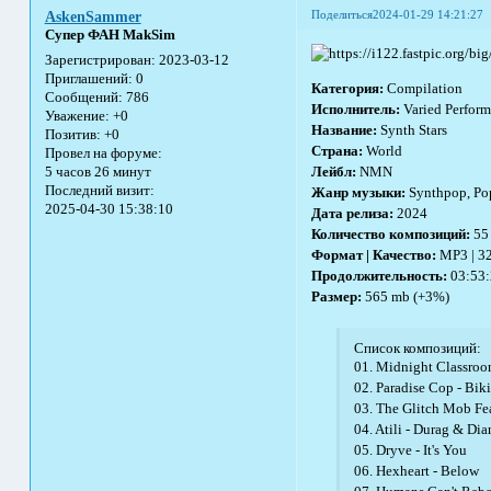
Поделиться
2024-01-29 14:21:27
AskenSammer
Супер ФАН MakSim
Зарегистрирован
: 2023-03-12
Приглашений:
0
Категория:
Compilation
Сообщений:
786
Исполнитель:
Varied Perform
Уважение:
+0
Название:
Synth Stars
Позитив:
+0
Страна:
World
Провел на форуме:
5 часов 26 минут
Лейбл:
NMN
Последний визит:
Жанр музыки:
Synthpop, Pop
2025-04-30 15:38:10
Дата релиза:
2024
Количество композиций:
55
Формат | Качество:
MP3 | 3
Продолжительность:
03:53:
Размер:
565 mb (+3%)
Список композиций:
01. Midnight Classroom
02. Paradise Cop - Biki
03. The Glitch Mob Fea
04. Atili - Durag & Di
05. Dryve - It's You
06. Hexheart - Below