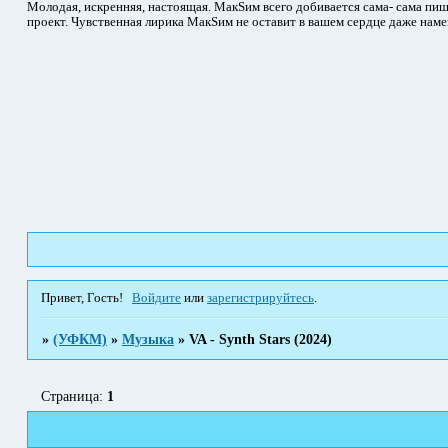
Молодая, искренняя, настоящая. МакSим всего добивается сама- сама пиш
проект. Чувственная лирика МакSим не оставит в вашем сердце даже наме
Привет, Гость!
Войдите
или
зарегистрируйтесь
.
»
(УФКМ)
»
Музыка
»
VA - Synth Stars (2024)
Страница:
1