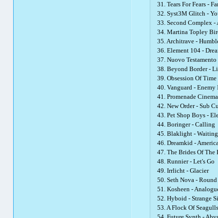
31. Tears For Fears - 
32. Syst3M Glitch - Y
33. Second Complex - 
34. Martina Topley Bir
35. Architrave - Humb
36. Element 104 - Dre
37. Nuovo Testamento 
38. Beyond Border - Li
39. Obsession Of Time 
40. Vanguard - Enemy 
41. Promenade Cinema - 
42. New Order - Sub Cu
43. Pet Shop Boys - Ele
44. Boringer - Calling
45. Blaklight - Waiting
46. Dreamkid - Americ
47. The Brides Of The
48. Runnier - Let's Go
49. Irrlicht - Glacier
50. Seth Nova - Roun
51. Kosheen - Analogu
52. Hyboid - Strange S
53. A Flock Of Seagull
54. Future Synth - Aby