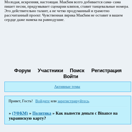
Молодая, искренняя, настоящая. МакSим всего добивается сама- сама
пишет песни, придумывает сценарии клипов, ставит танцевальные номера.
Это действительно талант, а не четко продуманный и грамотно
рассчитанный проект. Чувственная лирика МакSим не оставит в вашем
сердце даже намека на равнодушие.
Форум
Участники
Поиск
Регистрация
Войти
Активные темы
Привет, Гость!
Войдите
или
зарегистрируйтесь
.
»
(УФКМ)
»
Политика
»
Как вывести деньги с Binance на
украинскую карту?