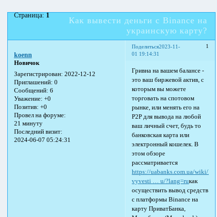
Страница:
1
Как вывести деньги с Binance на
украинскую карту?
1
Поделиться
2023-11-
01 19:14:31
koenn
Новичок
Гривна на вашем балансе -
Зарегистрирован
: 2022-12-12
это ваш биржевой актив, с
Приглашений:
0
которым вы можете
Сообщений:
6
торговать на спотовом
Уважение:
+0
Позитив:
+0
рынке, или менять его на
Провел на форуме:
P2P для вывода на любой
21 минуту
ваш личный счет, будь то
Последний визит:
банковская карта или
2024-06-07 05:24:31
электронный кошелек. В
этом обзоре
рассматривается
https://uabanks.com.ua/wiki/ka
vyvesti … u/?lang=ru
как
осуществить вывод средств
с платформы Binance на
карту ПриватБанка,