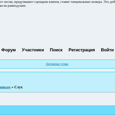
ет песни, придумывает сценарии клипов, ставит танцевальные номера. Это де
ка на равнодушие.
Форум
Участники
Поиск
Регистрация
Войти
Активные темы
тникам
»
Слух