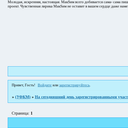
Молодая, искренняя, настоящая. МакSим всего добивается сама- сама пиш
проект. Чувственная лирика МакSим не оставит в вашем сердце даже наме
Привет, Гость!
Войдите
или
зарегистрируйтесь
.
»
(УФКМ)
»
На сегодняшний день зарегистрированными учас
Страница:
1