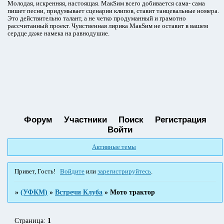
Молодая, искренняя, настоящая. МакSим всего добивается сама- сама
пишет песни, придумывает сценарии клипов, ставит танцевальные номера.
Это действительно талант, а не четко продуманный и грамотно
рассчитанный проект. Чувственная лирика МакSим не оставит в вашем
сердце даже намека на равнодушие.
Форум
Участники
Поиск
Регистрация
Войти
Активные темы
Привет, Гость!
Войдите
или
зарегистрируйтесь
.
»
(УФКМ)
»
Встречи Клуба
»
Мото трактор
Страница:
1