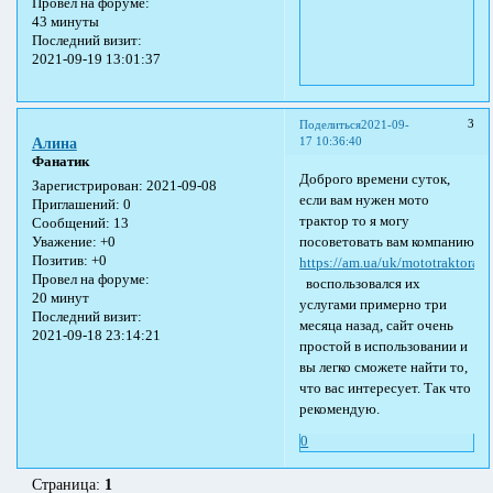
Провел на форуме:
43 минуты
Последний визит:
2021-09-19 13:01:37
3
Поделиться
2021-09-
17 10:36:40
Алина
Фанатик
Доброго времени суток,
Зарегистрирован
: 2021-09-08
если вам нужен мото
Приглашений:
0
трактор то я могу
Сообщений:
13
посоветовать вам компанию
Уважение:
+0
Позитив:
+0
https://am.ua/uk/mototraktora/
Провел на форуме:
воспользовался их
20 минут
услугами примерно три
Последний визит:
месяца назад, сайт очень
2021-09-18 23:14:21
простой в использовании и
вы легко сможете найти то,
что вас интересует. Так что
рекомендую.
0
Страница:
1