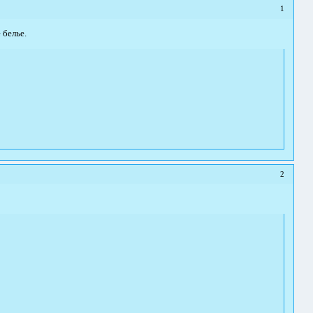
1
 белье.
2