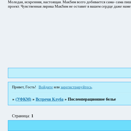
Молодая, искренняя, настоящая. МакSим всего добивается сама- сама пиш
проект. Чувственная лирика МакSим не оставит в вашем сердце даже наме
Привет, Гость!
Войдите
или
зарегистрируйтесь
.
»
(УФКМ)
»
Встречи Клуба
»
Послеоперационное белье
Страница:
1