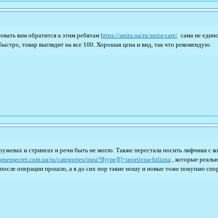
овать вам обратится к этим ребятам
https://anita.ua/ru/anita-care/
сама не едино
быстро, товар выглядит на все 100. Хорошая цена и вид, так что рекомендую.
ружевах и стрингах и речи быть не могло. Также перестала носить лифчики с 
omensecret.com.ua/ru/categories/trusi?f[type][]=sportivna-bilizna
, которые реаль
 после операции прошло, а я до сих пор такие ношу и новые тоже покупаю спо