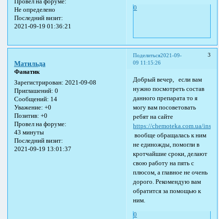
Провел на форуме:
0
Не определено
Последний визит:
2021-09-19 01:36:21
3
Поделиться
2021-09-
09 11:15:26
Матильда
Фанатик
Добрый вечер, если вам
Зарегистрирован
: 2021-09-08
нужно посмотреть состав
Приглашений:
0
данного препарата то я
Сообщений:
14
могу вам посоветовать
Уважение:
+0
Позитив:
+0
ребят на сайте
Провел на форуме:
https://chemoteka.com.ua/instr
43 минуты
вообще обращалась к ним
Последний визит:
не единожды, помогли в
2021-09-19 13:01:37
кротчайшие сроки, делают
свою работу на пять с
плюсом, а главное не очень
дорого. Рекомендую вам
обратится за помощью к
ним.
0