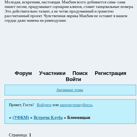
Молодая, искренняя, настоящая. МакSим всего добивается сама- сама
пишет песни, придумывает сценарии клипов, ставит танцевальные номера.
Это действительно талант, а не четко продуманный и грамотно
рассчитанный проект. Чувственная лирика МакSим не оставит в вашем
сердце даже намека на равнодушие.
Форум
Участники
Поиск
Регистрация
Войти
Активные темы
Привет, Гость!
Войдите
или
зарегистрируйтесь
.
»
(УФКМ)
»
Встречи Клуба
»
Блеомицын
Страница:
1