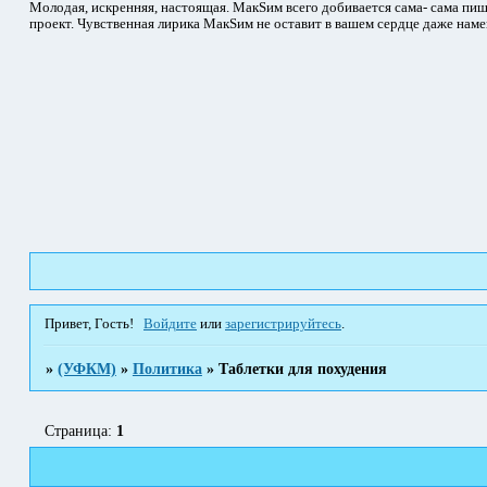
Молодая, искренняя, настоящая. МакSим всего добивается сама- сама пиш
проект. Чувственная лирика МакSим не оставит в вашем сердце даже наме
Привет, Гость!
Войдите
или
зарегистрируйтесь
.
»
(УФКМ)
»
Политика
»
Таблетки для похудения
Страница:
1