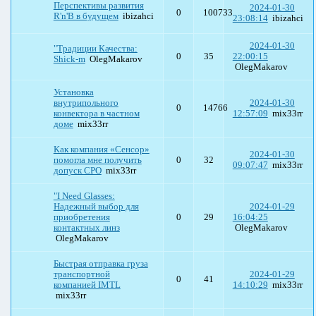
Перспективы развития
2024-01-30
0
100733
R'n'B в будущем
ibizahci
23:08:14
ibizahci
2024-01-30
"Традиции Качества:
0
35
22:00:15
Shick-m
OlegMakarov
OlegMakarov
Установка
внутрипольного
2024-01-30
0
14766
конвектора в частном
12:57:09
mix33rr
доме
mix33rr
Как компания «Сенсор»
2024-01-30
помогла мне получить
0
32
09:07:47
mix33rr
допуск СРО
mix33rr
"I Need Glasses:
Надежный выбор для
2024-01-29
приобретения
0
29
16:04:25
контактных линз
OlegMakarov
OlegMakarov
Быстрая отправка груза
транспортной
2024-01-29
0
41
компанией IMTL
14:10:29
mix33rr
mix33rr