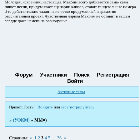
Молодая, искренняя, настоящая. МакSим всего добивается сама- сама
пишет песни, придумывает сценарии клипов, ставит танцевальные номера.
Это действительно талант, а не четко продуманный и грамотно
рассчитанный проект. Чувственная лирика МакSим не оставит в вашем
сердце даже намека на равнодушие.
Форум
Участники
Поиск
Регистрация
Войти
Активные темы
Привет, Гость!
Войдите
или
зарегистрируйтесь
.
»
(УФКМ)
»
МЫ=)
Страница:
«
1
2
3
4
5
…
36
»