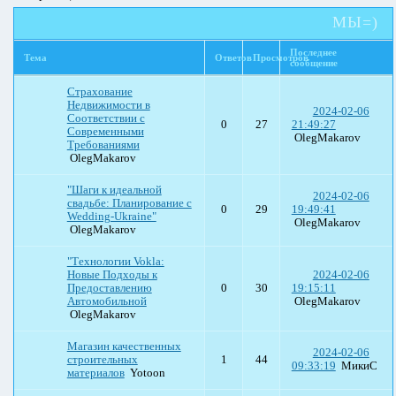
МЫ=)
Последнее
Тема
Ответов
Просмотров
сообщение
Страхование
Недвижимости в
2024-02-06
Соответствии с
0
27
21:49:27
Современными
OlegMakarov
Требованиями
OlegMakarov
"Шаги к идеальной
2024-02-06
свадьбе: Планирование с
0
29
19:49:41
Wedding-Ukraine"
OlegMakarov
OlegMakarov
"Технологии Vokla:
Новые Подходы к
2024-02-06
Предоставлению
0
30
19:15:11
Автомобильной
OlegMakarov
OlegMakarov
Магазин качественных
2024-02-06
строительных
1
44
09:33:19
МикиС
материалов
Yotoon