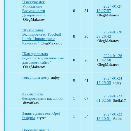
"Luckymaster:
Уникальные
2024-01-27
Возможности
0
31
13:27:57
Декоративной
OlegMakarov
OlegMakarov
"Футбольная
2024-01-26
Экипировка от Football
0
30
23:29:42
Lutsk: Инновации и
OlegMakarov
Качество"
OlegMakarov
"Как правильно
2024-01-26
подобрать доменное имя
0
28
15:42:58
для своего сайта"
OlegMakarov
OlegMakarov
товари для дому
anjey
2024-01-24
0
41
17:25:35
anjey
Как выбрать
2024-01-23
беспроводные наушники
1
67
01:02:56
Stella17
dimafikas
Защита двигателя Opel
2024-01-22
1
54
Insignia
etytca
18:10:51
Axim
Продайте авто в