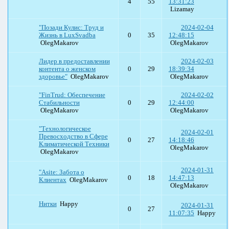
4
55
13:31:23
Lizamay
"Позади Кулис: Труд и
2024-02-04
Жизнь в LuxSvadba
0
35
12:48:15
OlegMakarov
OlegMakarov
Лидер в предоставлении
2024-02-03
контента о женском
0
29
18:39:34
здоровье"
OlegMakarov
OlegMakarov
"FinTrud: Обеспечение
2024-02-02
Стабильности
0
29
12:44:00
OlegMakarov
OlegMakarov
"Технологическое
2024-02-01
Превосходство в Сфере
0
27
14:18:46
Климатической Техники
OlegMakarov
OlegMakarov
2024-01-31
"Asite: Забота о
0
18
14:47:13
Клиентах
OlegMakarov
OlegMakarov
Нитки
Happy
2024-01-31
0
27
11:07:35
Happy