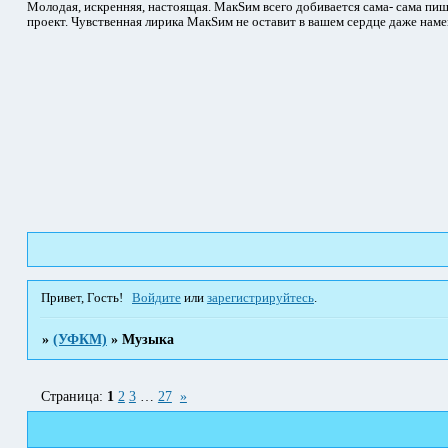
Молодая, искренняя, настоящая. МакSим всего добивается сама- сама пиш
проект. Чувственная лирика МакSим не оставит в вашем сердце даже наме
Привет, Гость!
Войдите
или
зарегистрируйтесь
.
»
(УФКМ)
»
Музыка
Страница:
1
2
3
…
27
»