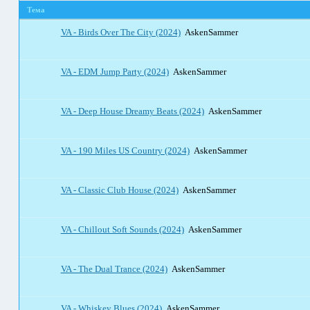
Тема
VA - Birds Over The City (2024)
AskenSammer
VA - EDM Jump Party (2024)
AskenSammer
VA - Deep House Dreamy Beats (2024)
AskenSammer
VA - 190 Miles US Country (2024)
AskenSammer
VA - Classic Club House (2024)
AskenSammer
VA - Chillout Soft Sounds (2024)
AskenSammer
VA - The Dual Trance (2024)
AskenSammer
VA - Whiskey Blues (2024)
AskenSammer