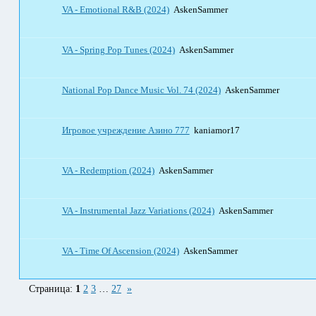
VA - Emotional R&B (2024)
AskenSammer
VA - Spring Pop Tunes (2024)
AskenSammer
National Pop Dance Music Vol. 74 (2024)
AskenSammer
Игровое учреждение Азино 777
kaniamor17
VA - Redemption (2024)
AskenSammer
VA - Instrumental Jazz Variations (2024)
AskenSammer
VA - Time Of Ascension (2024)
AskenSammer
Страница:
1
2
3
…
27
»