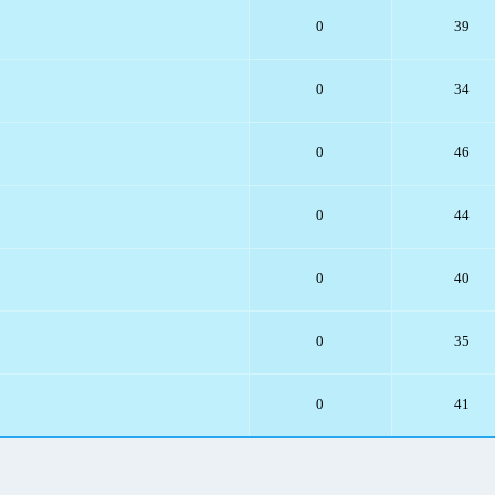
0
39
0
34
0
46
0
44
0
40
0
35
0
41