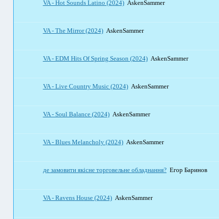
VA - Hot Sounds Latino (2024)
AskenSammer
VA - The Mirror (2024)
AskenSammer
VA - EDM Hits Of Spring Season (2024)
AskenSammer
VA - Live Country Music (2024)
AskenSammer
VA - Soul Balance (2024)
AskenSammer
VA - Blues Melancholy (2024)
AskenSammer
де замовити якісне торговельне обладнання?
Егор Баринов
VA - Ravens House (2024)
AskenSammer