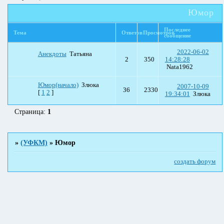
Юмор
Последнее
Тема
Ответов
Просмотров
сообщение
2022-06-02
Анекдоты
Татьяна
2
350
14:28:28
Nata1962
Юмор(начало)
Злюка
2007-10-09
36
2330
[
1
2
]
19:34:01
Злюка
Страница:
1
»
(УФКМ)
»
Юмор
создать форум