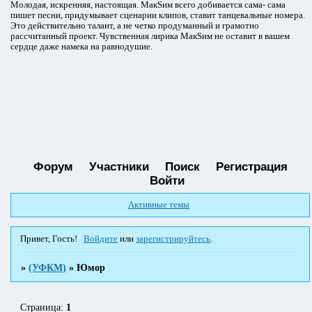
Молодая, искренняя, настоящая. МакSим всего добивается сама- сама
пишет песни, придумывает сценарии клипов, ставит танцевальные номера.
Это действительно талант, а не четко продуманный и грамотно
рассчитанный проект. Чувственная лирика МакSим не оставит в вашем
сердце даже намека на равнодушие.
Форум
Участники
Поиск
Регистрация
Войти
Активные темы
Привет, Гость!
Войдите
или
зарегистрируйтесь
.
»
(УФКМ)
»
Юмор
Страница:
1